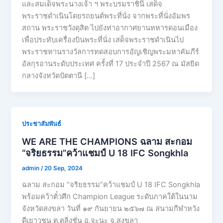
และสมเด็จพระนางเจ้า ฯ พระบรมราชินี เสด็จ
พระราชดำเนินโดยรถยนต์พระที่นั่ง จากพระที่นั่งอัมพร
สถาน พระราชวังดุสิต ไปยังท่าอากาศยานทหารดอนเมือง
เพื่อประทับเครื่องบินพระที่นั่ง เสด็จพระราชดำเนินไป
พระราชทานรางวัลการทดสอบการอัญเชิญพระมหาคัมภีร์
อัลกุรอานระดับประเทศ ครั้งที่ 17 ประจำปี 2567 ณ มัสยิด
กลางจังหวัดปัตตานี […]
ประชาสัมพันธ์
WE ARE THE CHAMPIONS ฉลาม สะกอม
“จริยธรรม”คว้าแชมป์ U 18 IFC Songkhla
admin
/
20 Sep, 2024
ฉลาม สะกอม “จริยธรรม”คว้าแชมป์ U 18 IFC Songkhla
พร้อมคว้าตั๋วศึก Champion League ระดับภาคใต้ในนาม
จังหวัดสงขลา วันที่ ๑๙ กันยายน ๒๕๖๗ ณ สนามกีฬาหวัง
ดีเยาวชน ต.ตลิ่งชั่น อ.จะนะ จ.สงขลา