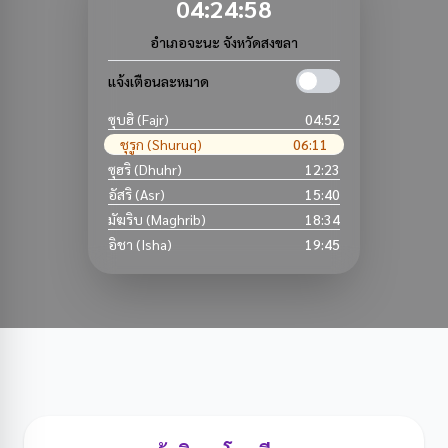
04:24:59
อำเภอจะนะ จังหวัดสงขลา
แจ้งเตือนละหมาด
ซุบฮิ (Fajr)
04:52
ชุรูก (Shuruq)
06:11
ซุฮริ (Dhuhr)
12:23
อัสริ (Asr)
15:40
มัฆริบ (Maghrib)
18:34
อิชา (Isha)
19:45